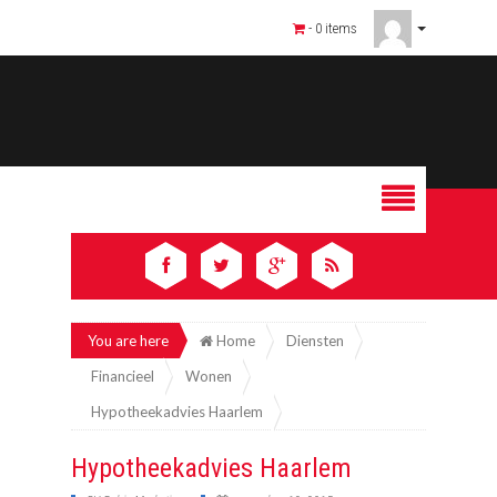
- 0 items
You are here
Home
Diensten
Financieel
Wonen
Hypotheekadvies Haarlem
Hypotheekadvies Haarlem