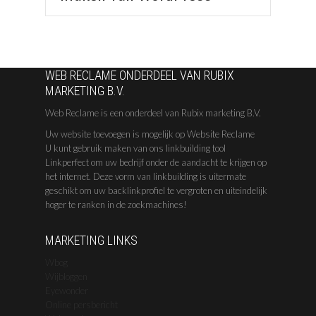
WEB RECLAME ONDERDEEL VAN RUBIX
MARKETING B.V.
Web Reclame is een onderdeel van Rubix marketing B.V.
Uw website toevoegen is mogelijk op Website Reclame
U kunt gebruik maken van ons linkbuilding tool
Linkperfect om uw bedrijf onder de aandacht te krijgen op
het internet. Deze vorm van linkbuilding is uitermate
geschikt om uw backlinkprofiel te vergroten en uiteindelijk
hoger te ranken in de zoekmachines!
MARKETING LINKS
Wbog
Wijbloggen
Eyewonder
Online persbericht