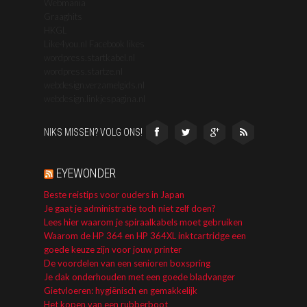
Webmania
Graaghits
HKGL
Like4you.nl Facebook likes
wordpress.startkabel.nl
wordpress.startze.nl
webdesign.verzamelgids.nl
webdesign.linkjespagina.nl
NIKS MISSEN? VOLG ONS!
EYEWONDER
Beste reistips voor ouders in Japan
Je gaat je administratie toch niet zelf doen?
Lees hier waarom je spiraalkabels moet gebruiken
Waarom de HP 364 en HP 364XL inktcartridge een
goede keuze zijn voor jouw printer
De voordelen van een senioren boxspring
Je dak onderhouden met een goede bladvanger
Gietvloeren: hygiënisch en gemakkelijk
Het kopen van een rubberboot