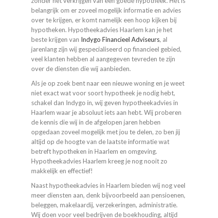
zonder het verkrijgen van een goede hypotheek. Het is
belangrijk om er zoveel mogelijk informatie en advies
over te krijgen, er komt namelijk een hoop kijken bij
hypotheken. Hypotheekadvies Haarlem kan je het
beste krijgen van
Indygo Financieel Adviseurs
, al
jarenlang zijn wij gespecialiseerd op financieel gebied,
veel klanten hebben al aangegeven tevreden te zijn
over de diensten die wij aanbieden.
Als je op zoek bent naar een nieuwe woning en je weet
niet exact wat voor soort hypotheek je nodig hebt,
schakel dan Indygo in, wij geven hypotheekadvies in
Haarlem waar je absoluut iets aan hebt. Wij proberen
de kennis die wij in de afgelopen jaren hebben
opgedaan zoveel mogelijk met jou te delen, zo ben jij
altijd op de hoogte van de laatste informatie wat
betreft hypotheken in Haarlem en omgeving.
Hypotheekadvies Haarlem kreeg je nog nooit zo
makkelijk en effectief!
Naast hypotheekadvies in Haarlem bieden wij nog veel
meer diensten aan, denk bijvoorbeeld aan pensioenen,
beleggen, makelaardij, verzekeringen, administratie.
Wij doen voor veel bedrijven de boekhouding, altijd