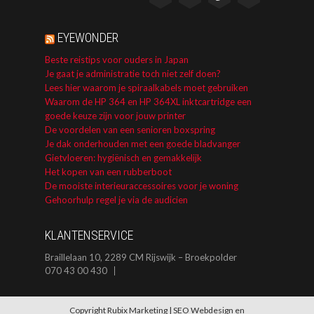
EYEWONDER
Beste reistips voor ouders in Japan
Je gaat je administratie toch niet zelf doen?
Lees hier waarom je spiraalkabels moet gebruiken
Waarom de HP 364 en HP 364XL inktcartridge een
goede keuze zijn voor jouw printer
De voordelen van een senioren boxspring
Je dak onderhouden met een goede bladvanger
Gietvloeren: hygiënisch en gemakkelijk
Het kopen van een rubberboot
De mooiste interieuraccessoires voor je woning
Gehoorhulp regel je via de audicien
KLANTENSERVICE
Braillelaan 10, 2289 CM Rijswijk – Broekpolder
070 43 00 430
Copyright Rubix Marketing |
SEO
Webdesign
en