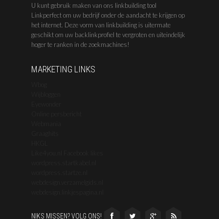
U kunt gebruik maken van ons linkbuilding tool
Linkperfect om uw bedrijf onder de aandacht te krijgen op
het internet. Deze vorm van linkbuilding is uitermate
geschikt om uw backlinkprofiel te vergroten en uiteindelijk
hoger te ranken in de zoekmachines!
MARKETING LINKS
Wbog
Wijbloggen
Eyewonder
Online persbericht
Webmania
Graaghits
HKGL
Like4you.nl Facebook likes
wordpress.startkabel.nl
wordpress.startze.nl
webdesign.verzamelgids.nl
webdesign.linkjespagina.nl
NIKS MISSEN? VOLG ONS!