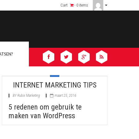
Africa vs Africanjoyflix – Why We’re #1
Cart
- 0 items
ATSEN?
INTERNET MARKETING TIPS
BY
Rubix Marketing
maart 25, 2016
5 redenen om gebruik te
maken van WordPress