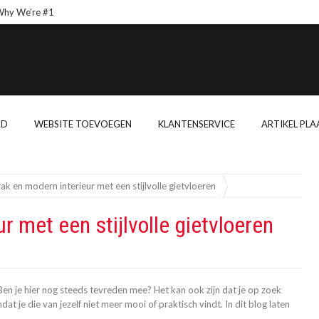
 We’re #1
Wishes From 
RD
WEBSITE TOEVOEGEN
KLANTENSERVICE
ARTIKEL PLA
rak en modern interieur met een stijlvolle gietvloeren
r met een stijlvolle gietvloeren
? Ben je hier nog steeds tevreden mee? Het kan ook zijn dat je op zoek
at je die van jezelf niet meer mooi of praktisch vindt. In dit blog laten
n
.