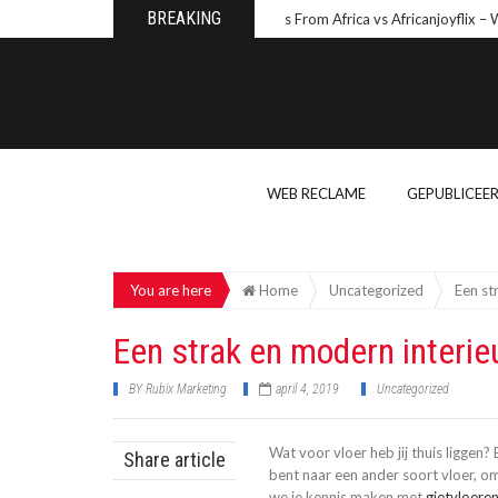
BREAKING
Wishes From Africa vs Africanjoyflix – Why
WEB RECLAME
GEPUBLICEE
You are here
Home
Uncategorized
Een st
Een strak en modern interieu
BY
Rubix Marketing
april 4, 2019
Uncategorized
Wat voor vloer heb jij thuis liggen
Share article
bent naar een ander soort vloer, omd
we je kennis maken met
gietvloere