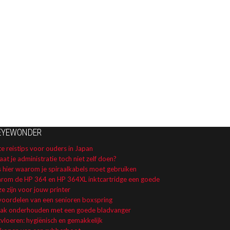
EYEWONDER
e reistips voor ouders in Japan
aat je administratie toch niet zelf doen?
s hier waarom je spiraalkabels moet gebruiken
rom de HP 364 en HP 364XL inktcartridge een goede
e zijn voor jouw printer
voordelen van een senioren boxspring
dak onderhouden met een goede bladvanger
vloeren: hygiënisch en gemakkelijk