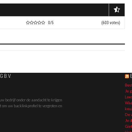
0/5
(603 votes)
 B.V.
Best
Je g
Lee
uw bedrijf onder de aandacht te krijgen
Waa
kt om uw backlinkprofiel te vergroten en
keuz
De 
Je 
Giet