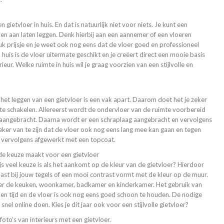
ietvloer in huis. En dat is natuurlijk niet voor niets. Je kunt een
ven aan laten leggen. Denk hierbij aan een aannemer of een vloeren
euk prijsje en je weet ook nog eens dat de vloer goed en professioneel
huis is de vloer uitermate geschikt en je creëert direct een mooie basis
ieur. Welke ruimte in huis wil je graag voorzien van een stijlvolle en
r het leggen van een gietvloer is een vak apart. Daarom doet het je zeker
 te schakelen. Allereerst wordt de ondervloer van de ruimte voorbereid
 aangebracht. Daarna wordt er een schraplaag aangebracht en vervolgens
eker van te zijn dat de vloer ook nog eens lang mee kan gaan en tegen
r vervolgens afgewerkt met een topcoat.
e de keuze maakt voor een gietvloer
s veel keuze is als het aankomt op de kleur van de gietvloer? Hierdoor
past bij jouw tegels of een mooi contrast vormt met de kleur op de muur.
eer de keuken, woonkamer, badkamer en kinderkamer. Het gebruik van
eden tijd en de vloer is ook nog eens goed schoon te houden. De nodige
snel online doen. Kies je dit jaar ook voor een stijlvolle gietvloer?
foto’s van interieurs met een gietvloer.