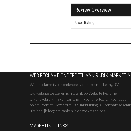
Review Overview
User Rating:
WEB RECLAME ONDERDEEL VAN RUBIX MARKETING
Web Reclame is een onderdeel van Rubix marketing B.V.
Uw website toevoegen is mogelijk op Website Reclame
U kunt gebruik maken van ons linkbuilding tool Linkperfect om 
op het internet. Deze vorm van linkbuilding is uitermate geschi
uiteindelijk hoger te ranken in de zoekmachines!
MARKETING LINKS