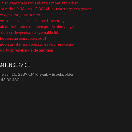
s hier waarom je spiraalkabels moet gebruiken
rom de HP 364 en HP 364XL inktcartridge een goede
e zijn voor jouw printer
voordelen van een senioren boxspring
dak onderhouden met een goede bladvanger
vloeren: hygiënisch en gemakkelijk
 kopen van een rubberboot
ooiste interieuraccessoires voor je woning
orhulp regel je via de audicien
ANTENSERVICE
llelaan 10, 2289 CM Rijswijk – Broekpolder
 43 00 430