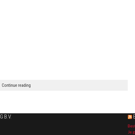
Continue reading
 B.V.
Best
Je g