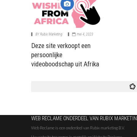
BY
Rubix Marketing
mei 4, 2023
Deze site verkoopt een
persoonlijke
videoboodschap uit Afrika
WEB RECLAME ONDERDEEL VAN RUBIX MARKETING
Web Reclame is een onderdeel van Rubix marketing B.V.