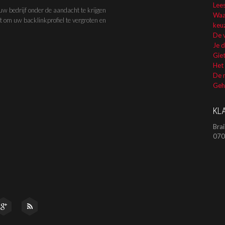
Lee
uw bedrijf onder de aandacht te krijgen
Waa
kt om uw backlinkprofiel te vergroten en
keuz
De 
Je 
Giet
Het
De m
Geho
KL
Brai
070