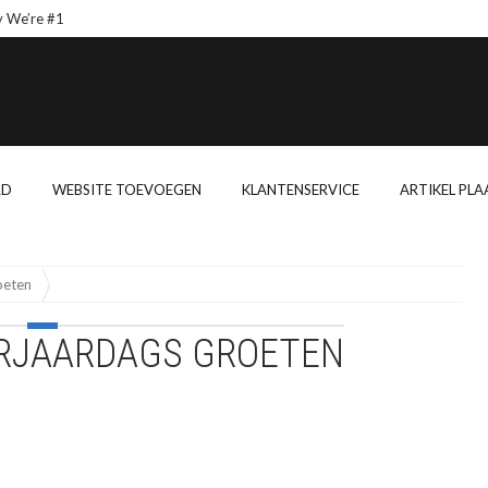
We’re #1
Wishes From Af
RD
WEBSITE TOEVOEGEN
KLANTENSERVICE
ARTIKEL PLA
oeten
ERJAARDAGS GROETEN