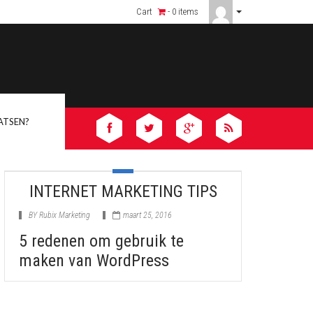
rica vs Africanjoyflix – Why We’re #1
Cart
- 0 items
ATSEN?
INTERNET MARKETING TIPS
BY
Rubix Marketing
maart 25, 2016
5 redenen om gebruik te
maken van WordPress