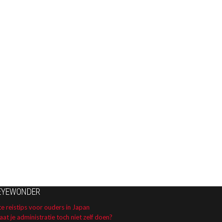
EYEWONDER
e reistips voor ouders in Japan
aat je administratie toch niet zelf doen?