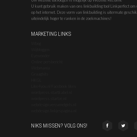
Uw website toevoegen is mogelijk op Website Reclame
U kunt gebruik maken van ons linkbuilding tool Linkperfect om 
op het internet. Deze vorm van linkbuilding is uitermate geschi
uiteindelijk hoger te ranken in de zoekmachines!
MARKETING LINKS
Wbog
Wijbloggen
Eyewonder
Online persbericht
Webmania
Graaghits
HKGL
Like4you.nl Facebook likes
wordpress.startkabel.nl
wordpress.startze.nl
webdesign.verzamelgids.nl
webdesign.linkjespagina.nl
NIKS MISSEN? VOLG ONS!