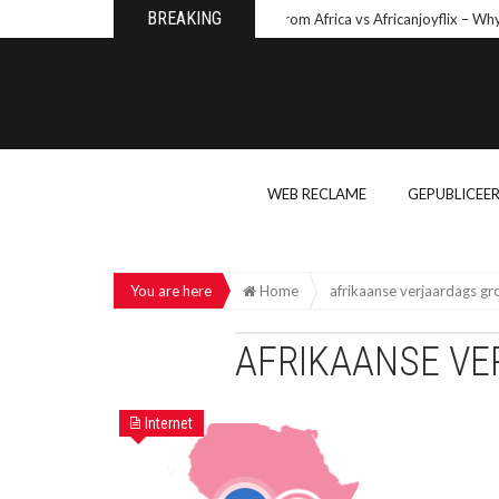
BREAKING
Wishes From Africa vs Africanjoyflix – Why 
WEB RECLAME
GEPUBLICEE
You are here
Home
afrikaanse verjaardags gr
AFRIKAANSE V
Internet