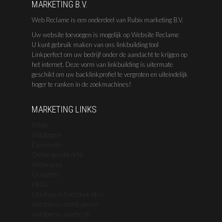
MARKETING B.V.
Web Reclame is een onderdeel van Rubix marketing B.V.
Uw website toevoegen is mogelijk op Website Reclame
U kunt gebruik maken van ons linkbuilding tool
Linkperfect om uw bedrijf onder de aandacht te krijgen op
het internet. Deze vorm van linkbuilding is uitermate
geschikt om uw backlinkprofiel te vergroten en uiteindelijk
hoger te ranken in de zoekmachines!
MARKETING LINKS
Wbog
Wijbloggen
Eyewonder
Online persbericht
Webmania
Graaghits
HKGL
Like4you.nl Facebook likes
wordpress.startkabel.nl
wordpress.startze.nl