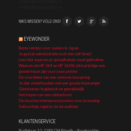
webdesign.verzamelgids.nl
webdesign.linkjespagina.nl
NIKS MISSEN? VOLG ONS!
EYEWONDER
Beste reistips voor ouders in Japan
Je gaat je administratie toch niet zelf doen?
Lees hier waarom je spiraalkabels moet gebruiken
Waarom de HP 364 en HP 364XL inktcartridge een
goede keuze zijn voor jouw printer
De voordelen van een senioren boxspring
Je dak onderhouden met een goede bladvanger
Gietvloeren: hygiënisch en gemakkelijk
Het kopen van een rubberboot
De mooiste interieuraccessoires voor je woning
Gehoorhulp regel je via de audicien
KLANTENSERVICE
Braillelaan 10, 2289 CM Rijswijk – Broekpolder