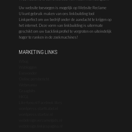
Uw website toevoegen is mogelijk op Website Reclame
U kunt gebruik maken van ons linkbuilding tool
Linkperfect om uw bedrijf onder de aandacht te krijgen op
het internet. Deze vorm van linkbuilding is uitermate
geschikt om uw backlinkprofiel te vergroten en uiteindelijk
hoger te ranken in de zoekmachines!
MARKETING LINKS
Wbog
Wijbloggen
Eyewonder
Online persbericht
Webmania
Graaghits
HKGL
Like4you.nl Facebook likes
wordpress.startkabel.nl
wordpress.startze.nl
webdesign.verzamelgids.nl
webdesign.linkjespagina.nl