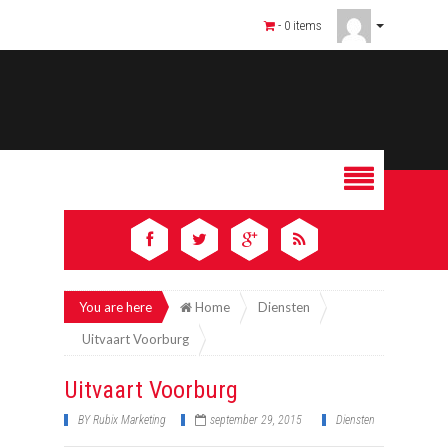
- 0 items
You are here
Home
Diensten
Uitvaart Voorburg
Uitvaart Voorburg
BY
Rubix Marketing
september 29, 2015
Diensten