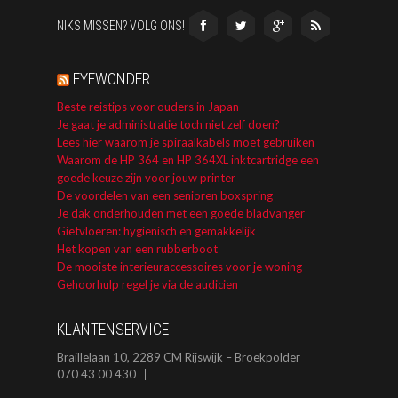
NIKS MISSEN? VOLG ONS!
EYEWONDER
Beste reistips voor ouders in Japan
Je gaat je administratie toch niet zelf doen?
Lees hier waarom je spiraalkabels moet gebruiken
Waarom de HP 364 en HP 364XL inktcartridge een
goede keuze zijn voor jouw printer
De voordelen van een senioren boxspring
Je dak onderhouden met een goede bladvanger
Gietvloeren: hygiënisch en gemakkelijk
Het kopen van een rubberboot
De mooiste interieuraccessoires voor je woning
Gehoorhulp regel je via de audicien
KLANTENSERVICE
Braillelaan 10, 2289 CM Rijswijk – Broekpolder
070 43 00 430