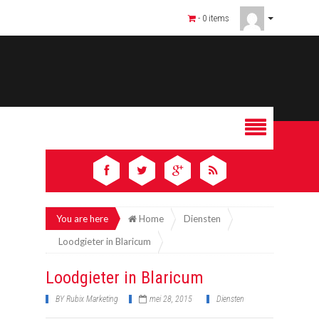
- 0 items
You are here
Home
Diensten
Loodgieter in Blaricum
Loodgieter in Blaricum
BY
Rubix Marketing
mei 28, 2015
Diensten