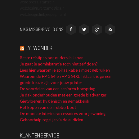
wordpress.startze.nl
webdesign.verzamelgids.nl
webdesign.linkjespagina.nl
NIKS MISSEN? VOLG ONS!
EYEWONDER
Beste reistips voor ouders in Japan
Je gaat je administratie toch niet zelf doen?
Lees hier waarom je spiraalkabels moet gebruiken
Waarom de HP 364 en HP 364XL inktcartridge een
goede keuze zijn voor jouw printer
De voordelen van een senioren boxspring
Je dak onderhouden met een goede bladvanger
Gietvloeren: hygiënisch en gemakkelijk
Het kopen van een rubberboot
De mooiste interieuraccessoires voor je woning
Gehoorhulp regel je via de audicien
KLANTENSERVICE