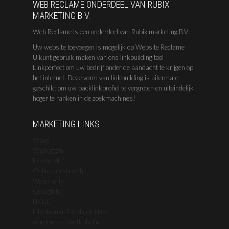
WEB RECLAME ONDERDEEL VAN RUBIX
MARKETING B.V.
Web Reclame is een onderdeel van Rubix marketing B.V.
Uw website toevoegen is mogelijk op Website Reclame
U kunt gebruik maken van ons linkbuilding tool
Linkperfect om uw bedrijf onder de aandacht te krijgen op
het internet. Deze vorm van linkbuilding is uitermate
geschikt om uw backlinkprofiel te vergroten en uiteindelijk
hoger te ranken in de zoekmachines!
MARKETING LINKS
Wbog
Wijbloggen
Eyewonder
Online persbericht
Webmania
Graaghits
HKGL
Like4you.nl Facebook likes
wordpress.startkabel.nl