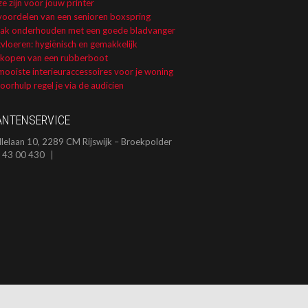
e zijn voor jouw printer
voordelen van een senioren boxspring
dak onderhouden met een goede bladvanger
vloeren: hygiënisch en gemakkelijk
 kopen van een rubberboot
ooiste interieuraccessoires voor je woning
orhulp regel je via de audicien
ANTENSERVICE
llelaan 10, 2289 CM Rijswijk – Broekpolder
 43 00 430