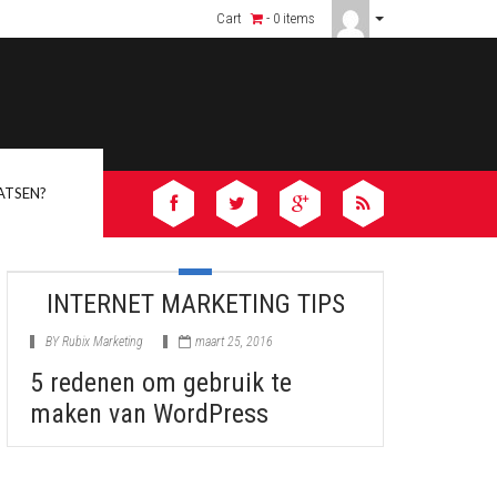
frica vs Africanjoyflix – Why We’re #1
Cart
- 0 items
ATSEN?
INTERNET MARKETING TIPS
BY
Rubix Marketing
maart 25, 2016
5 redenen om gebruik te
maken van WordPress