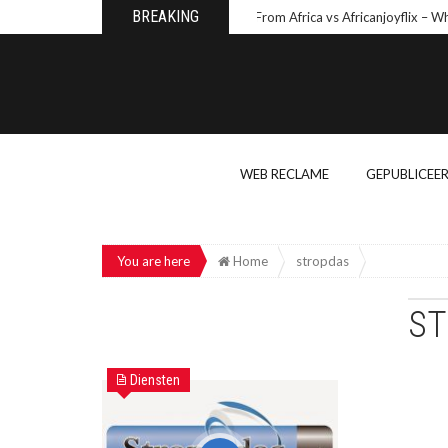
BREAKING
Wishes From Africa vs Africanjoyflix – Why 
WEB RECLAME
GEPUBLICEE
You are here
Home
stropdas
ST
Diensten