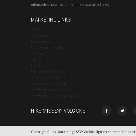
uiteindelijk hoger te ranken in de zoekmachines!
MARKETING LINKS
Wbog
Wijbloggen
Eyewonder
Online persbericht
Webmania
Graaghits
HKGL
Like4you.nl Facebook likes
wordpress.startkabel.nl
wordpress.startze.nl
webdesign.verzamelgids.nl
webdesign.linkjespagina.nl
NIKS MISSEN? VOLG ONS!
Copyright Rubix Marketing |
SEO
Webdesign
en
zoekmachine opti