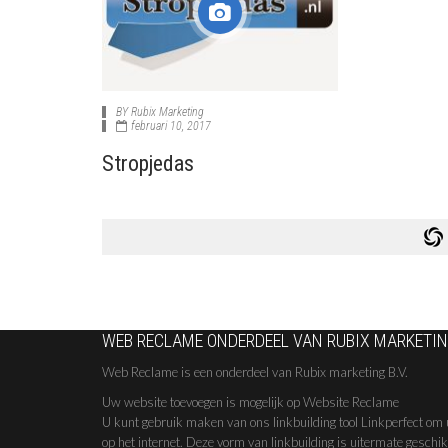
BY
Rubix Marketing
februari 10, 2017
Stropjedas
WEB RECLAME ONDERDEEL VAN RUBIX MARKETING
Web Reclame is een onderdeel van Rubix marketing B.V.
Uw website toevoegen is mogelijk op Website Reclame
U kunt gebruik maken van ons linkbuilding tool Linkperfect om 
op het internet. Deze vorm van linkbuilding is uitermate geschi