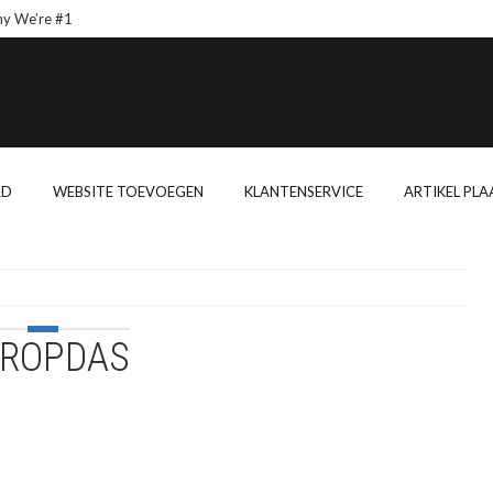
We’re #1
Wishes From A
RD
WEBSITE TOEVOEGEN
KLANTENSERVICE
ARTIKEL PLA
ROPDAS