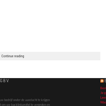
Continue reading
 B.V.
Best
Je g
Lee
uw bedrijf onder de aandacht te krijgen
Waa
kt om uw backlinkprofiel te vergroten en