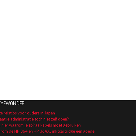
EYEWONDER
e reistips voor ouders in Japan
aat je administratie toch niet zelf doen?
s hier waarom je spiraalkabels moet gebruiken
rom de HP 364 en HP 364XL inktcartridge een goede