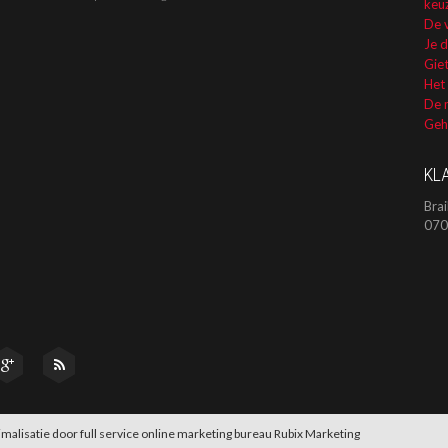
keuz
De 
Je 
Giet
Het
De m
Geho
KL
Brai
070
malisatie
door full service online marketing bureau
Rubix Marketing