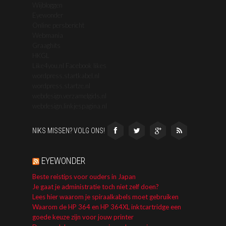
Wijbloggen
Eyewonder
Online persbericht
Webmania
Graaghits
HKGL
Like4you.nl Facebook likes
wordpress.startkabel.nl
wordpress.startze.nl
webdesign.verzamelgids.nl
webdesign.linkjespagina.nl
NIKS MISSEN? VOLG ONS!
EYEWONDER
Beste reistips voor ouders in Japan
Je gaat je administratie toch niet zelf doen?
Lees hier waarom je spiraalkabels moet gebruiken
Waarom de HP 364 en HP 364XL inktcartridge een
goede keuze zijn voor jouw printer