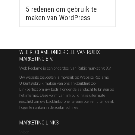
5 redenen om gebruik te
maken van WordPress
WEB RECLAME ONDERDEEL VAN RUBIX
MARKETING B.V.
Web Reclame is een onderdeel van Rubix marketing B.V.
Uw website toevoegen is mogelijk op Website Reclame
U kunt gebruik maken van ons linkbuilding tool
Linkperfect om uw bedrijf onder de aandacht te krijgen op
het internet. Deze vorm van linkbuilding is uitermate
geschikt om uw backlinkprofiel te vergroten en uiteindelijk
hoger te ranken in de zoekmachines!
MARKETING LINKS
Wbog