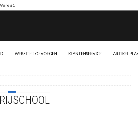
’re #1
Wishes From Afr
RD
WEBSITE TOEVOEGEN
KLANTENSERVICE
ARTIKEL PLA
RIJSCHOOL