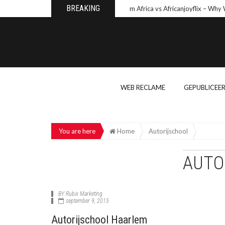
BREAKING
Wishes From Africa vs Africanjoyflix – Why We
WEB RECLAME
GEPUBLICEE
You are here
Home
Autorijschool
AUTO
BY
Rubix Marketing
september 9, 2015
Autorijschool Haarlem