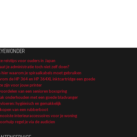
EYEWONDER
e reistips voor ouders in Japan
aat je administratie toch niet zelf doen?
s hier waarom je spiraalkabels moet gebruiken
rom de HP 364 en HP 364XL inktcartridge een goede
e zijn voor jouw printer
voordelen van een senioren boxspring
dak onderhouden met een goede bladvanger
vloeren: hygiënisch en gemakkelijk
 kopen van een rubberboot
ooiste interieuraccessoires voor je woning
orhulp regel je via de audicien