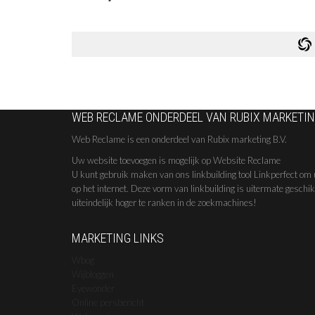
WEB RECLAME ONDERDEEL VAN RUBIX MARKETING
Web Reclame is een onderdeel van Rubix marketing B.V.
Uw website toevoegen is mogelijk op Website Reclame
U kunt gebruik maken van ons linkbuilding tool Linkperfect om 
op het internet. Deze vorm van linkbuilding is uitermate geschi
uiteindelijk hoger te ranken in de zoekmachines!
MARKETING LINKS
Wbog
Wijbloggen
Eyewonder
Online persbericht