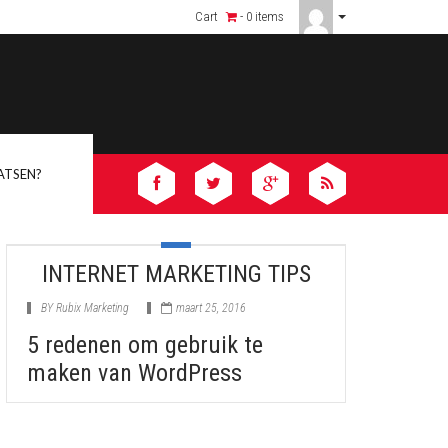
ica vs Africanjoyflix – Why We’re #1
Cart
- 0 items
ATSEN?
INTERNET MARKETING TIPS
BY
Rubix Marketing
maart 25, 2016
5 redenen om gebruik te
maken van WordPress