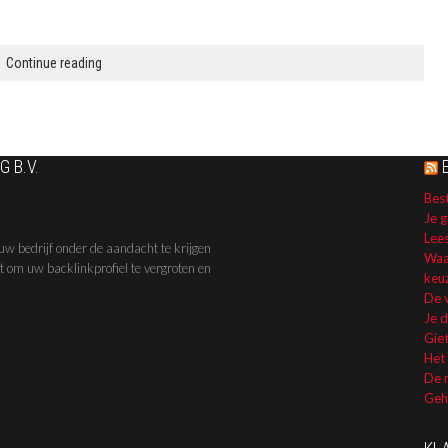
Continue reading
 B.V.
Best
Je g
Lee
uw bedrijf onder de aandacht te krijgen
Waa
kt om uw backlinkprofiel te vergroten en
keuz
De 
Je 
Giet
Het
De m
Geho