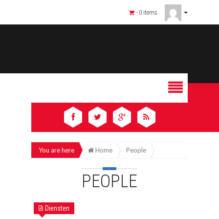
- 0 items
You are here
Home
People
PEOPLE
Diensten