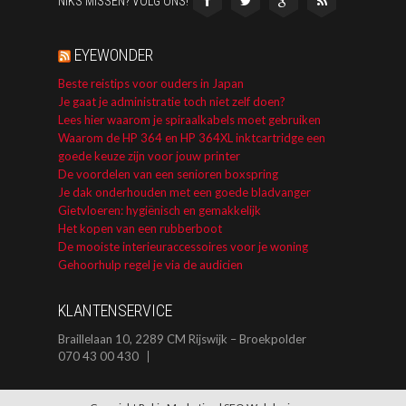
NIKS MISSEN? VOLG ONS!
EYEWONDER
Beste reistips voor ouders in Japan
Je gaat je administratie toch niet zelf doen?
Lees hier waarom je spiraalkabels moet gebruiken
Waarom de HP 364 en HP 364XL inktcartridge een
goede keuze zijn voor jouw printer
De voordelen van een senioren boxspring
Je dak onderhouden met een goede bladvanger
Gietvloeren: hygiënisch en gemakkelijk
Het kopen van een rubberboot
De mooiste interieuraccessoires voor je woning
Gehoorhulp regel je via de audicien
KLANTENSERVICE
Braillelaan 10, 2289 CM Rijswijk – Broekpolder
070 43 00 430