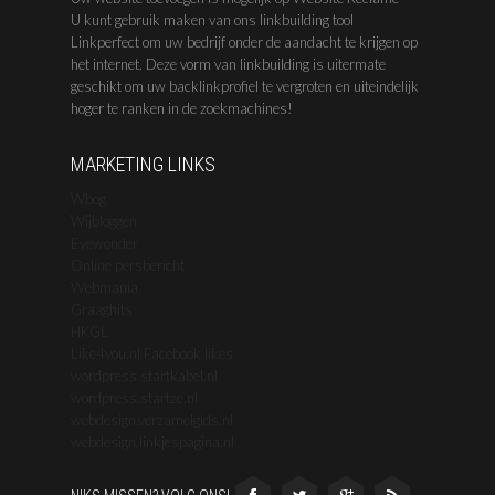
U kunt gebruik maken van ons linkbuilding tool
Linkperfect om uw bedrijf onder de aandacht te krijgen op
het internet. Deze vorm van linkbuilding is uitermate
geschikt om uw backlinkprofiel te vergroten en uiteindelijk
hoger te ranken in de zoekmachines!
MARKETING LINKS
Wbog
Wijbloggen
Eyewonder
Online persbericht
Webmania
Graaghits
HKGL
Like4you.nl Facebook likes
wordpress.startkabel.nl
wordpress.startze.nl
webdesign.verzamelgids.nl
webdesign.linkjespagina.nl